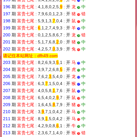
25
196
期
富贵七尾
: 4,1,8,0,2,5,
9
: 开
龙
中
39
197
期
富贵七尾
: 7,9,6,0,1,2,3 : 开
猪
错
08
198
期
富贵七尾
: 5,9,1,3,
7
,0,4 : 开
鼠
中
07
199
期
富贵七尾
:
6
,1,2,7,4,9,3 : 开
羊
中
36
200
期
富贵七尾
: 0,1,2,5,8,6,7 : 开
龙
错
39
201
期
富贵七尾
: 5,1,7,6,8,
2
,0 : 开
猪
中
32
202
期
富贵七尾
: 4,2,5,7,
0
,3,9 : 开
兔
中
40
请记住本站网址：dfh49.com
203
期
富贵七尾
: 8,2,6,9,3,
5
,1 : 开
马
中
25
204
期
富贵七尾
: 3,9,7,2,6,8,
5
: 开
虎
中
05
205
期
富贵七尾
: 7,6,2,
3
,5,4,0 : 开
龙
中
03
206
期
富贵七尾
: 6,3,
7
,1,5,0,4 : 开
猴
中
47
207
期
富贵七尾
: 4,0,5,8,
1
,7,6 : 开
鼠
中
31
208
期
富贵七尾
: 6,5,4,0,2,
9
,7 : 开
鼠
中
19
209
期
富贵七尾
: 1,6,4,5,
8
,7,9 : 开
猪
中
08
210
期
富贵七尾
: 3,
9
,7,1,0,4,2 : 开
马
中
49
211
期
富贵七尾
: 8,9,
1
,5,0,4,2 : 开
马
中
01
212
期
富贵七尾
: 4,2,9,0,8,
6
,1 : 开
牛
中
06
213
期
富贵七尾
: 2,3,6,7,1,4,0 : 开
猴
错
35