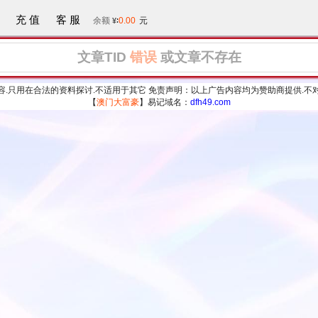
充 值
客 服
余额
∶
0.00
元
¥
文章TID
错误
或文章不存在
容.只用在合法的资料探讨.不适用于其它 免责声明：以上广告内容均为赞助商提供.不
【
澳门大富豪
】易记域名：
dfh49.com